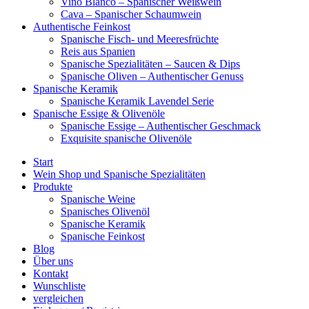
Vino Blanco – Spanischer Weißwein
Cava – Spanischer Schaumwein
Authentische Feinkost
Spanische Fisch- und Meeresfrüchte
Reis aus Spanien
Spanische Spezialitäten – Saucen & Dips
Spanische Oliven – Authentischer Genuss
Spanische Keramik
Spanische Keramik Lavendel Serie
Spanische Essige & Olivenöle
Spanische Essige – Authentischer Geschmack
Exquisite spanische Olivenöle
Start
Wein Shop und Spanische Spezialitäten
Produkte
Spanische Weine
Spanisches Olivenöl
Spanische Keramik
Spanische Feinkost
Blog
Über uns
Kontakt
Wunschliste
vergleichen