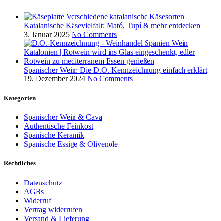
Katalanische Käsevielfalt: Mató, Tupí & mehr entdecken
3. Januar 2025
No Comments
Spanischer Wein: Die D.O.-Kennzeichnung einfach erklärt
19. Dezember 2024
No Comments
Kategorien
Spanischer Wein & Cava
Authentische Feinkost
Spanische Keramik
Spanische Essige & Olivenöle
Rechtliches
Datenschutz
AGBs
Widerruf
Vertrag widerrufen
Versand & Lieferung