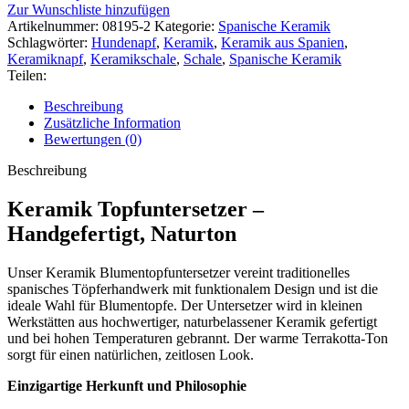
Zur Wunschliste hinzufügen
Artikelnummer:
08195-2
Kategorie:
Spanische Keramik
Schlagwörter:
Hundenapf
,
Keramik
,
Keramik aus Spanien
,
Keramiknapf
,
Keramikschale
,
Schale
,
Spanische Keramik
Teilen:
Beschreibung
Zusätzliche Information
Bewertungen (0)
Beschreibung
Keramik Topfuntersetzer –
Handgefertigt, Naturton
Unser Keramik Blumentopfuntersetzer vereint traditionelles
spanisches Töpferhandwerk mit funktionalem Design und ist die
ideale Wahl für Blumentopfe. Der Untersetzer wird in kleinen
Werkstätten aus hochwertiger, naturbelassener Keramik gefertigt
und bei hohen Temperaturen gebrannt. Der warme Terrakotta-Ton
sorgt für einen natürlichen, zeitlosen Look
.
Einzigartige Herkunft und Philosophie