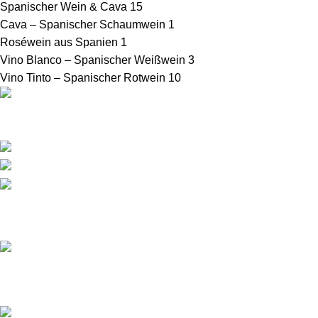
Spanischer Wein & Cava
15
Cava – Spanischer Schaumwein
1
Roséwein aus Spanien
1
Vino Blanco – Spanischer Weißwein
3
Vino Tinto – Spanischer Rotwein
10
Weine, Feinkost und Keramik aus Katalonien
Fichtenweg 38 - 79682 Todtmoos
Telefon: (+49) 151-42 32 89 82
E-Mail:
kontakt@labonavida.de
Letzte Infoseiten
Katalanische Käsevielfalt: Mató, Tupí & mehr entdecken
3. Januar 2025
No Comments