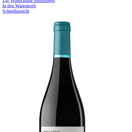
Zur Wunschliste hinzufügen
In den Warenkorb
Schnellansicht