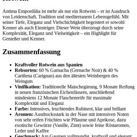
Antima Empordàlia ist mehr als nur ein Rotwein – er ist Ausdruck
von Leidenschaft, Tradition und mediterranem Lebensgefühl. Mit
seiner Tiefe, Eleganz und Vielschichtigkeit begeistert er sowohl
Kenner als auch Einsteiger. Dieser Wein überzeugt durch seine
Komplexität, Eleganz und Vielseitigkeit – ein Highlight für
Genießer und Kenner.
Zusammenfassung
Kraftvoller Rotwein aus Spanien
Rebsorten:
60 % Garnacha (Grenache Noir) & 40 %
Cariñena (Carignan) aus den ältesten Weinbergen des
Weinguts
Vinifikation:
Traditionelle Maischegärung, 9 Monate Reifung
in neuen französischen Eichenfässern, anschließend
mindestens 12 Monate Flaschenreife für maximale
Komplexität und Eleganz
Farbe:
Intensives, leuchtendes Rubinrot, klar und brillant
Aromen:
Ausdrucksstark in der Nase mit intensiven Noten
von sehr reifen Früchten wie Pflaume und Aprikose, dazu
exotische Gewürze (Vanille, Zimt) sowie feine Röstaromen,
Leder und Kaffee
Geschmack:
Am Gaumen vollmundig, kraftvoll und elegant