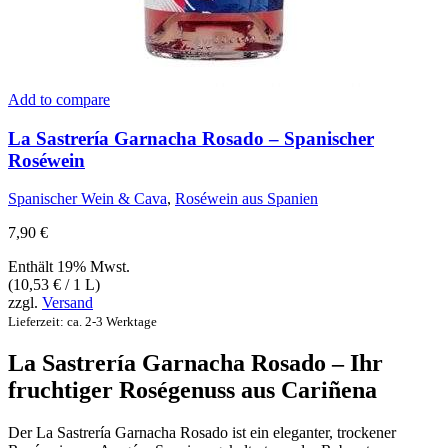
Add to compare
La Sastrería Garnacha Rosado – Spanischer
Roséwein
Spanischer Wein & Cava
,
Roséwein aus Spanien
7,90
€
Enthält 19% Mwst.
(
10,53
€
/ 1 L)
zzgl.
Versand
Lieferzeit: ca. 2-3 Werktage
La Sastrería Garnacha Rosado – Ihr
fruchtiger Roségenuss aus Cariñena
Der La Sastrería Garnacha Rosado ist ein eleganter, trockener