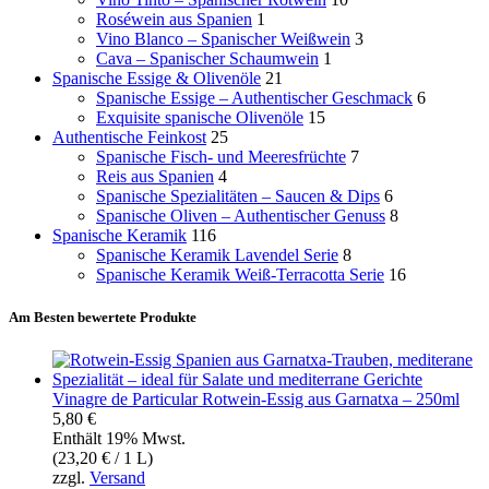
Roséwein aus Spanien
1
Vino Blanco – Spanischer Weißwein
3
Cava – Spanischer Schaumwein
1
Spanische Essige & Olivenöle
21
Spanische Essige – Authentischer Geschmack
6
Exquisite spanische Olivenöle
15
Authentische Feinkost
25
Spanische Fisch- und Meeresfrüchte
7
Reis aus Spanien
4
Spanische Spezialitäten – Saucen & Dips
6
Spanische Oliven – Authentischer Genuss
8
Spanische Keramik
116
Spanische Keramik Lavendel Serie
8
Spanische Keramik Weiß-Terracotta Serie
16
Am Besten bewertete Produkte
Vinagre de Particular Rotwein-Essig aus Garnatxa – 250ml
5,80
€
Enthält 19% Mwst.
(
23,20
€
/ 1 L)
zzgl.
Versand