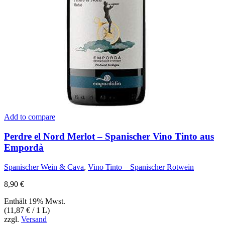
Add to compare
Perdre el Nord Merlot – Spanischer Vino Tinto aus
Empordà
Spanischer Wein & Cava
,
Vino Tinto – Spanischer Rotwein
8,90
€
Enthält 19% Mwst.
(
11,87
€
/ 1 L)
zzgl.
Versand