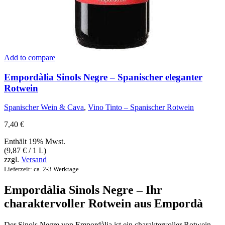
Add to compare
Empordàlia Sinols Negre – Spanischer eleganter
Rotwein
Spanischer Wein & Cava
,
Vino Tinto – Spanischer Rotwein
7,40
€
Enthält 19% Mwst.
(
9,87
€
/ 1 L)
zzgl.
Versand
Lieferzeit: ca. 2-3 Werktage
Empordàlia Sinols Negre – Ihr
charaktervoller Rotwein aus Empordà
Der Sinols Negre von Empordàlia ist ein charaktervoller Rotwein