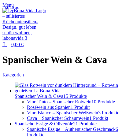
0
Menü
SOLD OU
T
0,00
€
Spanischer Wein & Cava
Kategorien
Spanischer Wein & Cava
15 Produkte
Vino Tinto – Spanischer Rotwein
10 Produkte
Roséwein aus Spanien
1 Produkt
Vino Blanco – Spanischer Weißwein
3 Produkte
Cava – Spanischer Schaumwein
1 Produkt
Spanische Essige & Olivenöle
21 Produkte
Spanische Essige – Authentischer Geschmack
6
Produkte