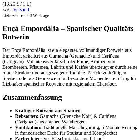
(
13,20
€
/ 1 L)
zzgl.
Versand
Lieferzeit: ca. 2-3 Werktage
Ençà Empordàlia – Spanischer Qualitäts
Rotwein
Der Ençà Empordàlia ist ein eleganter, vollmundiger Rotwein aus
Empordà, gekeltert aus Garnacha (Grenache) und Cariñena
(Carignan). Mit intensiver kirschroter Farbe, Aromen von
Brombeeren, Pflaumen, Lakritz und Kaffee überzeugt er durch seine
runde Struktur und ausgewogene Tannine. Perfekt zu kräftigen
Speisen oder als Genusswein für besondere Momente – ein Tipp für
Liebhaber spanischer Rotweine mit regionalem Charakter
.
Zusammenfassung
Kräftiger Rotwein aus Spanien
Rebsorten:
Garnacha (Grenache Noir) & Cariñena
(Carignan) aus eigenen Weinbergen
Vinifikation:
Traditionelle Maischegärung, 6 Monate Reifung
in französischer Eiche für Struktur und Komplexität
Farbe:
Intensives Kirschrot, klar und brillant