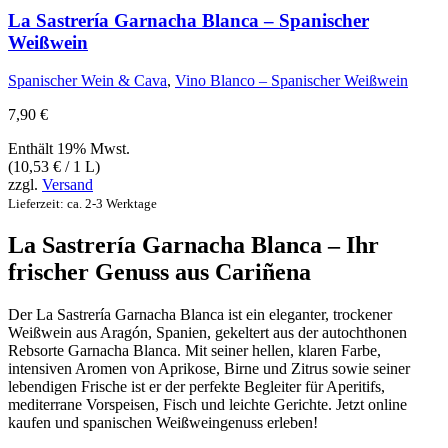
La Sastrería Garnacha Blanca – Spanischer
Weißwein
Spanischer Wein & Cava
,
Vino Blanco – Spanischer Weißwein
7,90
€
Enthält 19% Mwst.
(
10,53
€
/ 1 L)
zzgl.
Versand
Lieferzeit: ca. 2-3 Werktage
La Sastrería Garnacha Blanca – Ihr
frischer Genuss aus Cariñena
Der La Sastrería Garnacha Blanca ist ein eleganter, trockener
Weißwein aus Aragón, Spanien, gekeltert aus der autochthonen
Rebsorte Garnacha Blanca. Mit seiner hellen, klaren Farbe,
intensiven Aromen von Aprikose, Birne und Zitrus sowie seiner
lebendigen Frische ist er der perfekte Begleiter für Aperitifs,
mediterrane Vorspeisen, Fisch und leichte Gerichte. Jetzt online
kaufen und spanischen Weißweingenuss erleben!