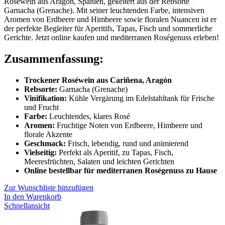
Roséwein aus Aragón, Spanien, gekeltert aus der Rebsorte
Garnacha (Grenache). Mit seiner leuchtenden Farbe, intensiven
Aromen von Erdbeere und Himbeere sowie floralen Nuancen ist er
der perfekte Begleiter für Aperitifs, Tapas, Fisch und sommerliche
Gerichte. Jetzt online kaufen und mediterranen Roségenuss erleben!
Zusammenfassung:
Trockener Roséwein aus Cariñena, Aragón
Rebsorte:
Garnacha (Grenache)
Vinifikation:
Kühle Vergärung im Edelstahltank für Frische
und Frucht
Farbe:
Leuchtendes, klares Rosé
Aromen:
Fruchtige Noten von Erdbeere, Himbeere und
florale Akzente
Geschmack:
Frisch, lebendig, rund und animierend
Vielseitig:
Perfekt als Aperitif, zu Tapas, Fisch,
Meeresfrüchten, Salaten und leichten Gerichten
Online bestellbar für mediterranen Roségenuss zu Hause
Zur Wunschliste hinzufügen
In den Warenkorb
Schnellansicht