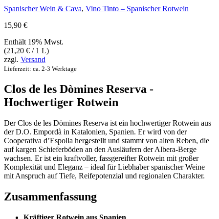
Spanischer Wein & Cava
,
Vino Tinto – Spanischer Rotwein
15,90
€
Enthält 19% Mwst.
(
21,20
€
/ 1 L)
zzgl.
Versand
Lieferzeit: ca. 2-3 Werktage
Clos de les Dòmines Reserva -
Hochwertiger Rotwein
Der Clos de les Dòmines Reserva ist ein hochwertiger Rotwein aus
der D.O. Empordà in Katalonien, Spanien. Er wird von der
Cooperativa d’Espolla hergestellt und stammt von alten Reben, die
auf kargen Schieferböden an den Ausläufern der Albera-Berge
wachsen
.
Er ist ein kraftvoller, fassgereifter Rotwein mit großer
Komplexität und Eleganz – ideal für Liebhaber spanischer Weine
mit Anspruch auf Tiefe, Reifepotenzial und regionalen Charakter
.
Zusammenfassung
Kräftiger Rotwein aus Spanien