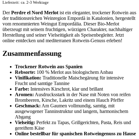
Lieferzeit: ca. 2-3 Werktage
Der
Perdre el Nord Merlot
ist ein eleganter, trockener Rotwein aus
der traditionsreichen Weinregion Empordà in Katalonien, hergestellt
vom renommierten Weingut Empordàlia. Dieser Bio-Merlot
überzeugt mit seinem fruchtigen, würzigen Charakter, nachhaltiger
Herstellung und seiner Vielseitigkeit als Speisenbegleiter. Jetzt
online entdecken und mediterranen Rotwein-Genuss erleben!
Zusammenfassung
Trockener Rotwein aus Spanien
Rebsorte:
100 % Merlot aus biologischem Anbau
Vinifikation:
Traditionelle Maischegärung für intensive
Frucht und samtige Tannine
Farbe:
Intensives Kirschrot, klar und brillant
Aromen:
Ausdrucksstark in der Nase mit Noten von reifen
Brombeeren, Kirsche, Lakritz und einem Hauch Pfeffer
Geschmack:
Am Gaumen vollmundig, samtig, mit
ausgewogener Tanninstruktur und langem, harmonischem
Abgang
Vielseitig:
Perfekt zu Tapas, Grillgerichten, Pasta, Reis und
gereiftem Käse
Online bestellbar für spanischen Rotweingenuss zu Hause