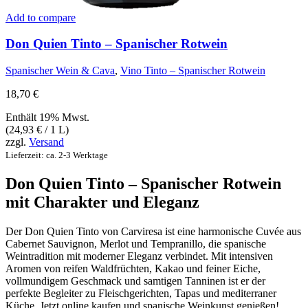
Add to compare
Don Quien Tinto – Spanischer Rotwein
Spanischer Wein & Cava
,
Vino Tinto – Spanischer Rotwein
18,70
€
Enthält 19% Mwst.
(
24,93
€
/ 1 L)
zzgl.
Versand
Lieferzeit: ca. 2-3 Werktage
Don Quien Tinto – Spanischer Rotwein
mit Charakter und Eleganz
Der Don Quien Tinto von Carviresa ist eine harmonische Cuvée aus
Cabernet Sauvignon, Merlot und Tempranillo, die spanische
Weintradition mit moderner Eleganz verbindet. Mit intensiven
Aromen von reifen Waldfrüchten, Kakao und feiner Eiche,
vollmundigem Geschmack und samtigen Tanninen ist er der
perfekte Begleiter zu Fleischgerichten, Tapas und mediterraner
Küche. Jetzt online kaufen und spanische Weinkunst genießen!