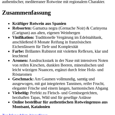
authentischer, mediterraner Rotweine mit regionalem Charakter
.
Zusammenfassung
Kräftiger Rotwein aus Spanien
Rebsorten:
Garnatxa negra (Grenache Noir) & Carinyena
(Carignan) aus alten, eigenen Weinbergen
Vinifikation:
Traditionelle Vergärung im Edelstahltank,
anschließend 8 Monate Reifung in französischen
Eichenfässern für Tiefe und Komplexität
Farbe:
Brillantes Rubinrot mit violetten Reflexen, klar und
leuchtend
Aromen:
Ausdrucksstark in der Nase mit intensiven Noten
von reifen Kirschen, dunklen Beeren, mineralischen und
leicht würzigen Nuancen, ergänzt durch feine Holz- und
Röstaromen
Geschmack:
Am Gaumen vollmundig, samtig und
ausgewogen, mit gut integrierten Tanninen, reifer Frucht,
eleganter Frische und einem langen, harmonischen Abgang
Vielseitig:
Perfekt zu Fleisch- und Gemüsegerichten,
herzhaften Tapas, Wild und für gesellige Anlässe
Online bestellbar für authentischen Rotweingenuss aus
Montsant, Katalonien