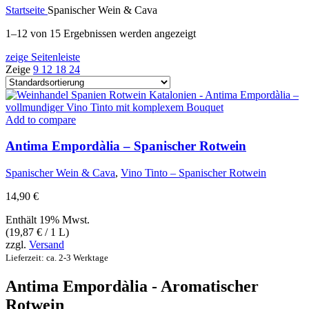
Startseite
Spanischer Wein & Cava
1–12 von 15 Ergebnissen werden angezeigt
zeige Seitenleiste
Zeige
9
12
18
24
Add to compare
Antima Empordàlia – Spanischer Rotwein
Spanischer Wein & Cava
,
Vino Tinto – Spanischer Rotwein
14,90
€
Enthält 19% Mwst.
(
19,87
€
/ 1 L)
zzgl.
Versand
Lieferzeit: ca. 2-3 Werktage
Antima Empordàlia - Aromatischer
Rotwein