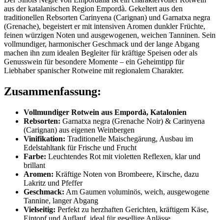
aus der katalanischen Region Empordà. Gekeltert aus den
traditionellen Rebsorten Carinyena (Carignan) und Garnatxa negra
(Grenache), begeistert er mit intensiven Aromen dunkler Früchte,
feinen würzigen Noten und ausgewogenen, weichen Tanninen. Sein
vollmundiger, harmonischer Geschmack und der lange Abgang
machen ihn zum idealen Begleiter für kräftige Speisen oder als
Genusswein für besondere Momente – ein Geheimtipp für
Liebhaber spanischer Rotweine mit regionalem Charakter
.
Zusammenfassung:
Vollmundiger Rotwein aus Empordà, Katalonien
Rebsorten:
Garnatxa negra (Grenache Noir) & Carinyena
(Carignan) aus eigenen Weinbergen
Vinifikation:
Traditionelle Maischegärung, Ausbau im
Edelstahltank für Frische und Frucht
Farbe:
Leuchtendes Rot mit violetten Reflexen, klar und
brillant
Aromen:
Kräftige Noten von Brombeere, Kirsche, dazu
Lakritz und Pfeffer
Geschmack:
Am Gaumen voluminös, weich, ausgewogene
Tannine, langer Abgang
Vielseitig:
Perfekt zu herzhaften Gerichten, kräftigem Käse,
Eintopf und Auflauf, ideal für gesellige Anlässe