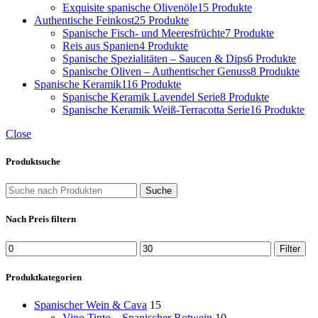
Exquisite spanische Olivenöle
15 Produkte
Authentische Feinkost
25 Produkte
Spanische Fisch- und Meeresfrüchte
7 Produkte
Reis aus Spanien
4 Produkte
Spanische Spezialitäten – Saucen & Dips
6 Produkte
Spanische Oliven – Authentischer Genuss
8 Produkte
Spanische Keramik
116 Produkte
Spanische Keramik Lavendel Serie
8 Produkte
Spanische Keramik Weiß-Terracotta Serie
16 Produkte
Close
Produktsuche
Suche
Nach Preis filtern
Filter
Produktkategorien
Spanischer Wein & Cava
15
Vino Tinto – Spanischer Rotwein
10