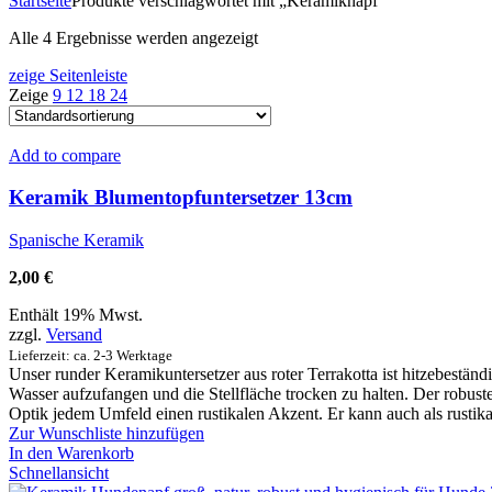
Startseite
Produkte verschlagwortet mit „Keramiknapf“
Alle 4 Ergebnisse werden angezeigt
zeige Seitenleiste
Zeige
9
12
18
24
Add to compare
Keramik Blumentopfuntersetzer 13cm
Spanische Keramik
2,00
€
Enthält 19% Mwst.
zzgl.
Versand
Lieferzeit: ca. 2-3 Werktage
Unser runder Keramikuntersetzer aus roter Terrakotta ist hitzebestän
Wasser aufzufangen und die Stellfläche trocken zu halten. Der robus
Optik jedem Umfeld einen rustikalen Akzent. Er kann auch als rust
Zur Wunschliste hinzufügen
In den Warenkorb
Schnellansicht