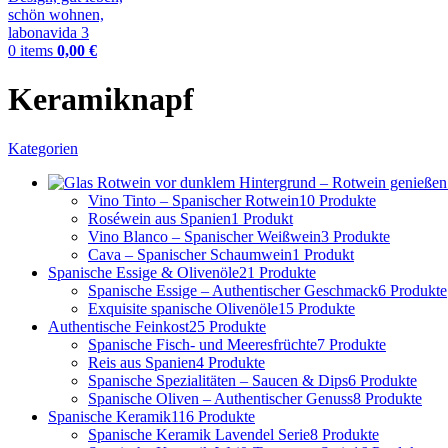
0
items
0,00
€
Keramiknapf
Kategorien
Vino Tinto – Spanischer Rotwein
10 Produkte
Roséwein aus Spanien
1 Produkt
Vino Blanco – Spanischer Weißwein
3 Produkte
Cava – Spanischer Schaumwein
1 Produkt
Spanische Essige & Olivenöle
21 Produkte
Spanische Essige – Authentischer Geschmack
6 Produkte
Exquisite spanische Olivenöle
15 Produkte
Authentische Feinkost
25 Produkte
Spanische Fisch- und Meeresfrüchte
7 Produkte
Reis aus Spanien
4 Produkte
Spanische Spezialitäten – Saucen & Dips
6 Produkte
Spanische Oliven – Authentischer Genuss
8 Produkte
Spanische Keramik
116 Produkte
Spanische Keramik Lavendel Serie
8 Produkte