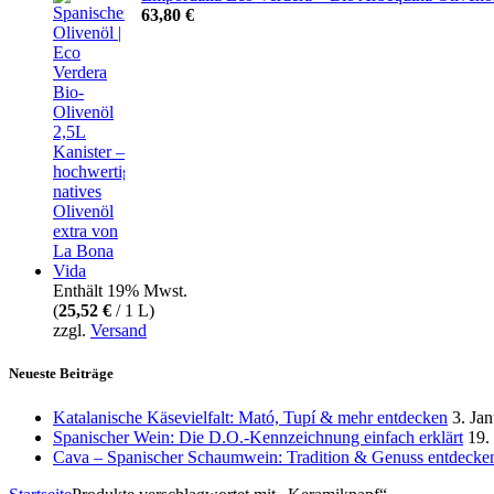
63,80
€
Enthält 19% Mwst.
(
25,52
€
/ 1 L)
zzgl.
Versand
Neueste Beiträge
Katalanische Käsevielfalt: Mató, Tupí & mehr entdecken
3. Ja
Spanischer Wein: Die D.O.-Kennzeichnung einfach erklärt
19.
Cava – Spanischer Schaumwein: Tradition & Genuss entdecke