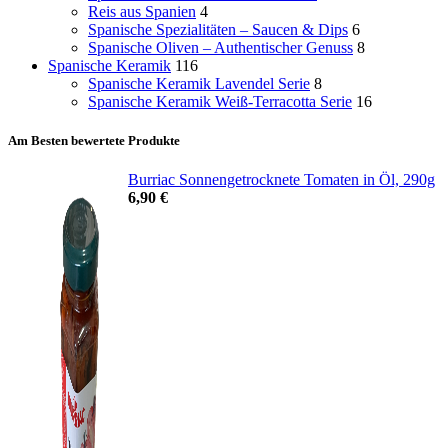
Reis aus Spanien
4
Spanische Spezialitäten – Saucen & Dips
6
Spanische Oliven – Authentischer Genuss
8
Spanische Keramik
116
Spanische Keramik Lavendel Serie
8
Spanische Keramik Weiß-Terracotta Serie
16
Am Besten bewertete Produkte
Burriac Sonnengetrocknete Tomaten in Öl, 290g
6,90
€