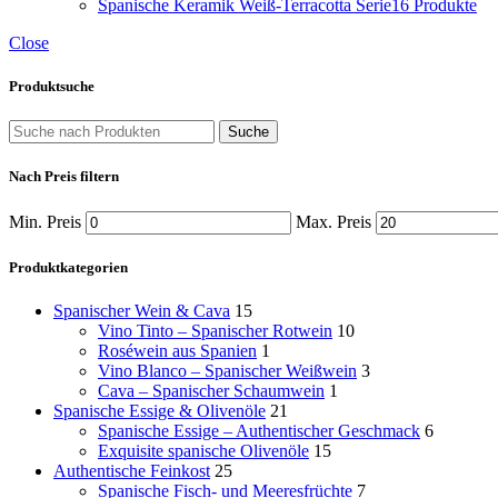
Spanische Keramik Weiß-Terracotta Serie
16 Produkte
Close
Produktsuche
Suche
Nach Preis filtern
Min. Preis
Max. Preis
Produktkategorien
Spanischer Wein & Cava
15
Vino Tinto – Spanischer Rotwein
10
Roséwein aus Spanien
1
Vino Blanco – Spanischer Weißwein
3
Cava – Spanischer Schaumwein
1
Spanische Essige & Olivenöle
21
Spanische Essige – Authentischer Geschmack
6
Exquisite spanische Olivenöle
15
Authentische Feinkost
25
Spanische Fisch- und Meeresfrüchte
7