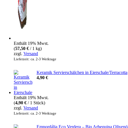
Enthält 19% Mwst.
(
57,50
€
/ 1 kg)
zzgl.
Versand
Lieferzeit: ca. 2-3 Werktage
Keramik Servierschälchen in Eierschale/Terracotta
4,90
€
Enthält 19% Mwst.
(
4,90
€
/ 1 Stück)
zzgl.
Versand
Lieferzeit: ca. 2-3 Werktage
Empordália Eco Verdera – Bio Arbequina Olivenöl