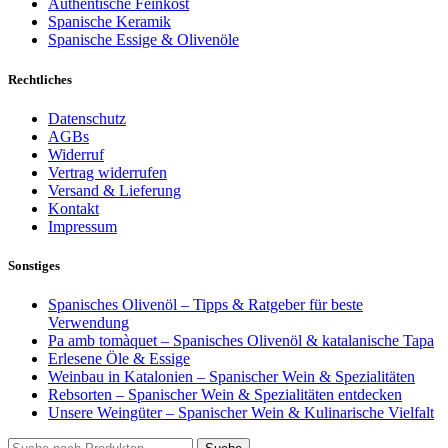
Authentische Feinkost
Spanische Keramik
Spanische Essige & Olivenöle
Rechtliches
Datenschutz
AGBs
Widerruf
Vertrag widerrufen
Versand & Lieferung
Kontakt
Impressum
Sonstiges
Spanisches Olivenöl – Tipps & Ratgeber für beste
Verwendung
Pa amb tomàquet – Spanisches Olivenöl & katalanische Tapa
Erlesene Öle & Essige
Weinbau in Katalonien – Spanischer Wein & Spezialitäten
Rebsorten – Spanischer Wein & Spezialitäten entdecken
Unsere Weingüter – Spanischer Wein & Kulinarische Vielfalt