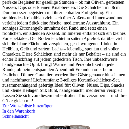
perfekte Begleiter für gesellige Stunden – ob mit Oliven, gerösteten
Nüssen, Dips oder kleinen Knabbereien. Die Schälchen mit 8cm
Durchmesser begeistern mit ihrer lebhaften Farbgebung: Ein
strahlendes Kobaltblau zieht sich über Außen- und Innenwand und
verleiht jedem Stück eine frische, mediterrane Ausstrahlung. Ein
sonniges Zitronengelb umrahmt den Rand und setzt einen
fröhlichen, einladenden Akzent. Im Inneren entfaltet sich ein kleines
Farbspektakel: Der Boden leuchtet in sattem Apfelrot, darüber zieht
sich die blaue Fläche mit verspielten, geschwungenen Linien in
Hellblau, Gelb und zartem Lachs – lebendig, spontan und voller
Charakter. Diese Schälchen sind mehr als nur Behälter – sie sind ein
echter Blickfang auf jedem gedeckten Tisch. Ihre unbeschwerte,
handgemachte Optik bringt Wärme und Persönlichkeit in jede
Runde, ob beim entspannten Abend mit Freunden oder beim
festlichen Dinner. Garantiert werden Ihre Gäste genauer hinschauen
und nachfragen! Lieferumfang: 3-teiliges Keramikschälchen-Set,
zusammenhängend gefertigt Ideal für: Oliven, Nüsse, Dips, Snacks
und kleine Beilagen Stil: Bunt, handgemacht, mediterran-verspielt
Lassen Sie sich von diesem farbenfrohen Trio verzaubern – und Ihre
Gäste gleich mit!
Zur Wunschliste hinzufügen
In den Warenkorb
Schnellansicht