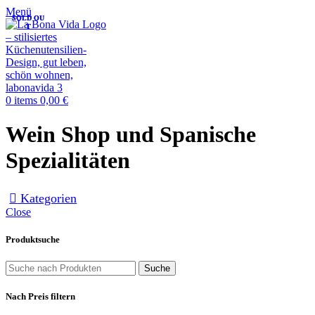
Menü
SOLD OU
SOLD OU
T
T
0
items
0,00
€
Wein Shop und Spanische
Spezialitäten
Kategorien
Close
Produktsuche
Suche
Nach Preis filtern