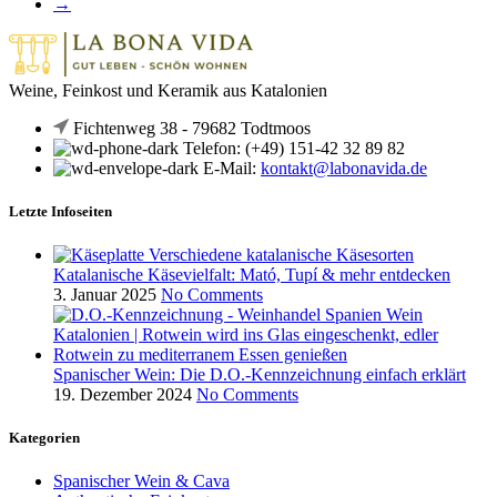
→
Weine, Feinkost und Keramik aus Katalonien
Fichtenweg 38 - 79682 Todtmoos
Telefon: (+49) 151-42 32 89 82
E-Mail:
kontakt@labonavida.de
Letzte Infoseiten
Katalanische Käsevielfalt: Mató, Tupí & mehr entdecken
3. Januar 2025
No Comments
Spanischer Wein: Die D.O.-Kennzeichnung einfach erklärt
19. Dezember 2024
No Comments
Kategorien
Spanischer Wein & Cava