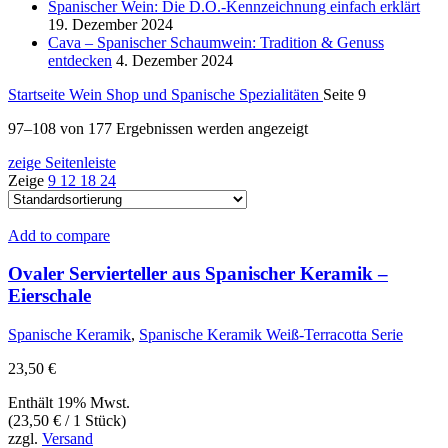
Spanischer Wein: Die D.O.-Kennzeichnung einfach erklärt
19. Dezember 2024
Cava – Spanischer Schaumwein: Tradition & Genuss
entdecken
4. Dezember 2024
Startseite
Wein Shop und Spanische Spezialitäten
Seite 9
97–108 von 177 Ergebnissen werden angezeigt
zeige Seitenleiste
Zeige
9
12
18
24
Add to compare
Ovaler Servierteller aus Spanischer Keramik –
Eierschale
Spanische Keramik
,
Spanische Keramik Weiß-Terracotta Serie
23,50
€
Enthält 19% Mwst.
(
23,50
€
/ 1 Stück)
zzgl.
Versand