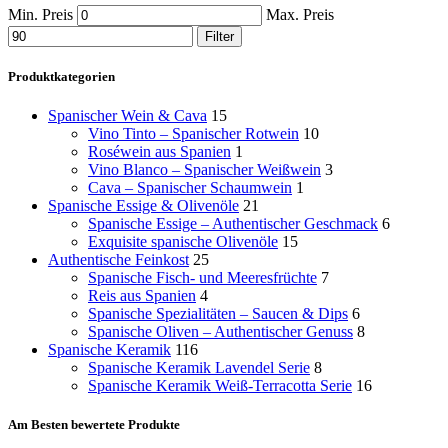
Min. Preis
Max. Preis
Filter
Produktkategorien
Spanischer Wein & Cava
15
Vino Tinto – Spanischer Rotwein
10
Roséwein aus Spanien
1
Vino Blanco – Spanischer Weißwein
3
Cava – Spanischer Schaumwein
1
Spanische Essige & Olivenöle
21
Spanische Essige – Authentischer Geschmack
6
Exquisite spanische Olivenöle
15
Authentische Feinkost
25
Spanische Fisch- und Meeresfrüchte
7
Reis aus Spanien
4
Spanische Spezialitäten – Saucen & Dips
6
Spanische Oliven – Authentischer Genuss
8
Spanische Keramik
116
Spanische Keramik Lavendel Serie
8
Spanische Keramik Weiß-Terracotta Serie
16
Am Besten bewertete Produkte