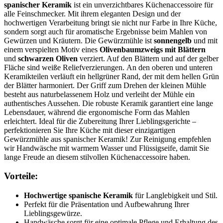
spanischer Keramik
ist ein unverzichtbares Küchenaccessoire für
alle Feinschmecker. Mit ihrem eleganten Design und der
hochwertigen Verarbeitung bringt sie nicht nur Farbe in Ihre Küche,
sondern sorgt auch für aromatische Ergebnisse beim Mahlen von
Gewürzen und Kräutern. Die Gewürzmühle ist
sonnengelb
und mit
einem verspielten Motiv eines
Olivenbaumzweigs mit Blättern
und
schwarzen Oliven
verziert. Auf den Blättern und auf der gelber
Fläche sind weiße Reliefverzierungen. An den oberen und unteren
Keramikteilen verläuft ein hellgrüner Rand, der mit dem hellen Grün
der Blätter harmoniert. Der Griff zum Drehen der kleinen Mühle
besteht aus naturbelassenem Holz und verleiht der Mühle ein
authentisches Aussehen. Die robuste Keramik garantiert eine lange
Lebensdauer, während die ergonomische Form das Mahlen
erleichtert. Ideal für die Zubereitung Ihrer Lieblingsgerichte –
perfektionieren Sie Ihre Küche mit dieser einzigartigen
Gewürzmühle aus spanischer Keramik! Zur Reinigung empfehlen
wir Handwäsche mit warmem Wasser und Flüssigseife, damit Sie
lange Freude an diesem stilvollen Küchenaccessoire haben.
Vorteile:
Hochwertige spanische Keramik
für Langlebigkeit und Stil.
Perfekt für die Präsentation und Aufbewahrung Ihrer
Lieblingsgewürze.
Handwäsche sorgt für eine optimale Pflege und Erhaltung des