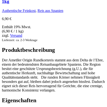
1kg
Authentische Feinkost
,
Reis aus Spanien
6,90
€
Enthält 19% Mwst.
(
6,90
€
/ 1 kg)
zzgl.
Versand
Lieferzeit: ca. 2-3 Werktage
Produktbeschreibung
Der Ametller Origin Rundkornreis stammt aus dem Delta de l’Ebre,
einem der bedeutendsten Reisanbaugebiete Spaniens. Die Region
besitzt eine geschützte Ursprungsbezeichnung (g.U.), die für
authentische Herkunft, nachhaltige Bewirtschaftung und hohe
Qualitätsstandards steht. Die runden Körner nehmen Flüssigkeit
besonders gut auf, bleiben dabei jedoch angenehm bissfest. Dadurch
eignet sich dieser Reis hervorragend für Gerichte, die eine cremige,
harmonische Konsistenz verlangen.
Eigenschaften