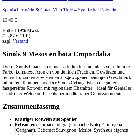
Spanischer Wein & Cava
,
Vino Tinto – Spanischer Rotwein
10,40
€
Enthält 19% Mwst.
(
13,87
€
/ 1 L)
zzgl.
Versand
Sinols 9 Mesos en bota Empordàlia
Dieser Sinols Criança zeichnet sich durch seine intensive, rubinrote
Farbe, komplexe Aromen von dunklen Früchten, Gewürzen und
feinen Holznoten sowie einen ausgewogenen, samtigen Geschmack
mit reifen Tanninen aus. Der Sinols Criança ist ein eleganter,
fassgereifter Rotwein mit regionalem Charakter – ideal für Genießer
spanischer Weine und Liebhaber mediterraner Genussmomente
.
Zusammenfassung
Kräftiger Rotwein aus Spanien
Rebsorten:
Garnatxa negra (Grenache Noir), Carinyena
(Carignan), Cabernet Sauvignon, Merlot, Syrah aus eigenen