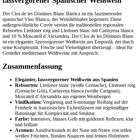
fassvergorener Spanischer Weißwein
Der Clos de les Dòmines Blanc Bàrrica ist ein faszinierender
spanischer Vino Blanco, der Weinliebhaber begeistert. Diese
außergewöhnliche Cuvée vereint die traditionellen regionalen
Rebsorten Lledoner roig und Lledoner blanc mit Carinyena blanca
und 10 % Moscatell d’Alexandria. Der Clos de les Dòmines Blanc
ist ein eleganter, fassvergorener Weißwein aus Empordà, der durch
seine Komplexität, Frische und Vielseitigkeit überzeugt – ideal für
Genießer mediterraner Weißweine mit Anspruch
.
Zusammenfassung
Eleganter, fassvergorener Weißwein aus Spanien
Rebsorten:
Lledoner blanc (weiße Grenache), Lledoner roig
(Grenache Gris), Carinyena blanca (weiße Carignan),
Moscatell d’Alexandria aus eigenen Weinbergen
Vinifikation:
Vergärung und 6-monatige Reifung auf der
Feinhefe in französischen Eichenfässern mit regelmäßiger
Batonnage für Komplexität und Struktur
Farbe:
Intensives, blasses Gelb mit goldenen Reflexen, klar
und brillant
Aromen:
Ausdrucksstark in der Nase mit Noten von reifen
weißen Früchten, floralen Nuancen und feinen Holztönen