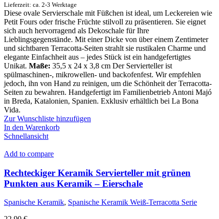
Lieferzeit: ca. 2-3 Werktage
Diese ovale Servierschale mit Füßchen ist ideal, um Leckereien wie
Petit Fours oder frische Früchte stilvoll zu präsentieren. Sie eignet
sich auch hervorragend als Dekoschale für Ihre
Lieblingsgegenstände. Mit einer Dicke von über einem Zentimeter
und sichtbaren Terracotta-Seiten strahlt sie rustikalen Charme und
elegante Einfachheit aus – jedes Stück ist ein handgefertigtes
Unikat.
Maße:
35,5 x 24 x 3,8 cm Der Servierteller ist
spülmaschinen-, mikrowellen- und backofenfest. Wir empfehlen
jedoch, ihn von Hand zu reinigen, um die Schönheit der Terracotta-
Seiten zu bewahren. Handgefertigt im Familienbetrieb Antoni Majó
in Breda, Katalonien, Spanien. Exklusiv erhältlich bei La Bona
Vida.
Zur Wunschliste hinzufügen
In den Warenkorb
Schnellansicht
Add to compare
Rechteckiger Keramik Servierteller mit grünen
Punkten aus Keramik – Eierschale
Spanische Keramik
,
Spanische Keramik Weiß-Terracotta Serie
22,90
€