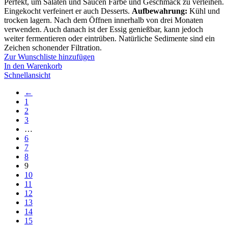
Perfekt, um Salaten und Saucen Farbe und Geschmack zu verleihen.
Eingekocht verfeinert er auch Desserts.
Aufbewahrung:
Kühl und
trocken lagern. Nach dem Öffnen innerhalb von drei Monaten
verwenden. Auch danach ist der Essig genießbar, kann jedoch
weiter fermentieren oder eintrüben. Natürliche Sedimente sind ein
Zeichen schonender Filtration.
Zur Wunschliste hinzufügen
In den Warenkorb
Schnellansicht
←
1
2
3
…
6
7
8
9
10
11
12
13
14
15