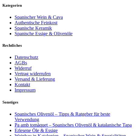
Kategorien
Spanischer Wein & Cava
Authentische Feinkost
Spanische Keramik
Spanische Essige & Olivenöle
Rechtliches
Datenschutz
AGBs
Widerruf
Vertrag widerrufen
Versand & Lieferung
Kontakt
Impressum
Sonstiges
Spanisches Olivenöl – Tipps & Ratgeber für beste
Verwendung
Pa amb tomàquet – Spanisches Olivenöl & katalanische Tapa
Erlesene Öle & Essige
Weinbau in Katalonien – Spanischer Wein & Spezialitäten