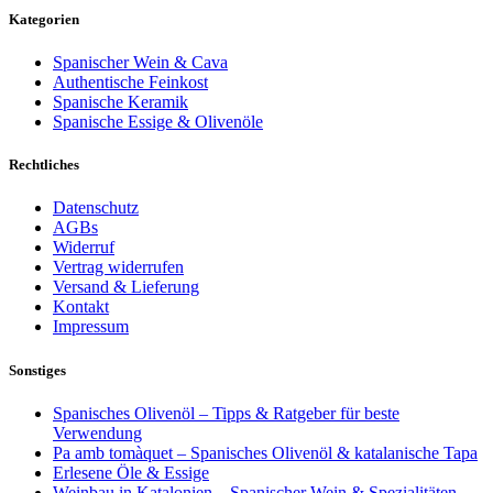
Kategorien
Spanischer Wein & Cava
Authentische Feinkost
Spanische Keramik
Spanische Essige & Olivenöle
Rechtliches
Datenschutz
AGBs
Widerruf
Vertrag widerrufen
Versand & Lieferung
Kontakt
Impressum
Sonstiges
Spanisches Olivenöl – Tipps & Ratgeber für beste
Verwendung
Pa amb tomàquet – Spanisches Olivenöl & katalanische Tapa
Erlesene Öle & Essige
Weinbau in Katalonien – Spanischer Wein & Spezialitäten