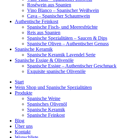
Roséwein aus Spanien
Vino Blanco – Spanischer Weißwein
Cava – Spanischer Schaumwein
Authentische Feinkost
Spanische Fisch- und Meeresfrüchte
Reis aus Spanien
Spanische Spezialitäten – Saucen & Dips
Spanische Oliven – Authentischer Genuss
Spanische Keramik
Spanische Keramik Lavendel Serie
Spanische Essige & Olivenöle
Spanische Essige – Authentischer Geschmack
Exquisite spanische Olivenöle
Start
Wein Shop und Spanische Spezialitäten
Produkte
Spanische Weine
Spanisches Olivenöl
Spanische Keramik
Spanische Feinkost
Blog
Über uns
Kontakt
Wunschliste