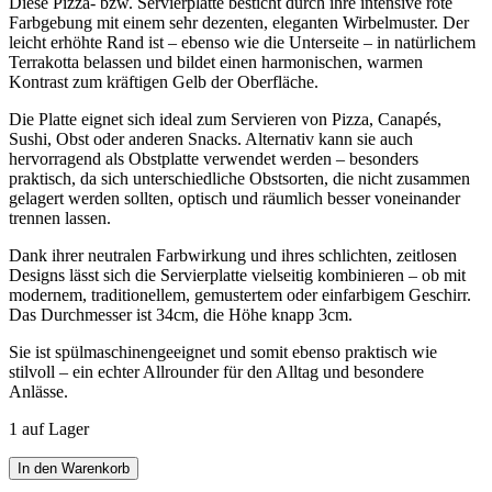
Diese Pizza- bzw. Servierplatte besticht durch ihre intensive rote
Farbgebung mit einem sehr dezenten, eleganten Wirbelmuster. Der
leicht erhöhte Rand ist – ebenso wie die Unterseite – in natürlichem
Terrakotta belassen und bildet einen harmonischen, warmen
Kontrast zum kräftigen Gelb der Oberfläche.
Die Platte eignet sich ideal zum Servieren von Pizza, Canapés,
Sushi, Obst oder anderen Snacks. Alternativ kann sie auch
hervorragend als Obstplatte verwendet werden – besonders
praktisch, da sich unterschiedliche Obstsorten, die nicht zusammen
gelagert werden sollten, optisch und räumlich besser voneinander
trennen lassen.
Dank ihrer neutralen Farbwirkung und ihres schlichten, zeitlosen
Designs lässt sich die Servierplatte vielseitig kombinieren – ob mit
modernem, traditionellem, gemustertem oder einfarbigem Geschirr.
Das Durchmesser ist 34cm, die Höhe knapp 3cm.
Sie ist spülmaschinengeeignet und somit ebenso praktisch wie
stilvoll – ein echter Allrounder für den Alltag und besondere
Anlässe.
1 auf Lager
In den Warenkorb