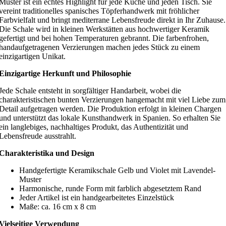
Muster ist ein echtes Highlight für jede Küche und jeden Tisch. Sie
vereint traditionelles spanisches Töpferhandwerk mit fröhlicher
Farbvielfalt und bringt mediterrane Lebensfreude direkt in Ihr Zuhause.
Die Schale wird in kleinen Werkstätten aus hochwertiger Keramik
gefertigt und bei hohen Temperaturen gebrannt. Die farbenfrohen,
handaufgetragenen Verzierungen machen jedes Stück zu einem
einzigartigen Unikat
.
Einzigartige Herkunft und Philosophie
Jede Schale entsteht in sorgfältiger Handarbeit, wobei die
charakteristischen bunten Verzierungen hangemacht mit viel Liebe zum
Detail aufgetragen werden. Die Produktion erfolgt in kleinen Chargen
und unterstützt das lokale Kunsthandwerk in Spanien. So erhalten Sie
ein langlebiges, nachhaltiges Produkt, das Authentizität und
Lebensfreude ausstrahlt
.
Charakteristika und Design
Handgefertigte Keramikschale Gelb und Violet mit Lavendel-
Muster
Harmonische, runde Form mit farblich abgesetztem Rand
Jeder Artikel ist ein handgearbeitetes Einzelstück
Maße: ca. 16 cm x 8 cm
Vielseitige Verwendung