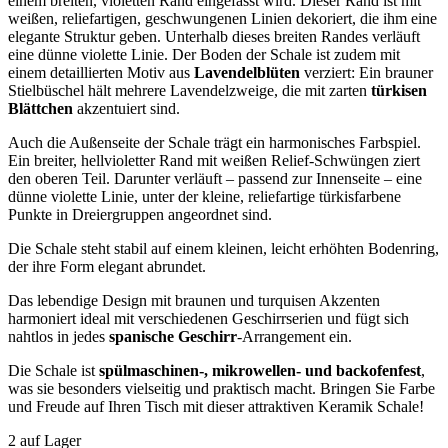
einem breiten, violetten Rand eingefasst wird. Dieser Rand ist mit
weißen, reliefartigen, geschwungenen Linien dekoriert, die ihm eine
elegante Struktur geben. Unterhalb dieses breiten Randes verläuft
eine dünne violette Linie. Der Boden der Schale ist zudem mit
einem detaillierten Motiv aus
Lavendelblüten
verziert: Ein brauner
Stielbüschel hält mehrere Lavendelzweige, die mit zarten
türkisen
Blättchen
akzentuiert sind.
Auch die Außenseite der Schale trägt ein harmonisches Farbspiel.
Ein breiter, hellvioletter Rand mit weißen Relief-Schwüngen ziert
den oberen Teil. Darunter verläuft – passend zur Innenseite – eine
dünne violette Linie, unter der kleine, reliefartige türkisfarbene
Punkte in Dreiergruppen angeordnet sind.
Die Schale steht stabil auf einem kleinen, leicht erhöhten Bodenring,
der ihre Form elegant abrundet.
Das lebendige Design mit braunen und turquisen Akzenten
harmoniert ideal mit verschiedenen Geschirrserien und fügt sich
nahtlos in jedes
spanische Geschirr
-Arrangement ein.
Die Schale ist
spülmaschinen-, mikrowellen- und backofenfest
,
was sie besonders vielseitig und praktisch macht. Bringen Sie Farbe
und Freude auf Ihren Tisch mit dieser attraktiven Keramik Schale!
2 auf Lager