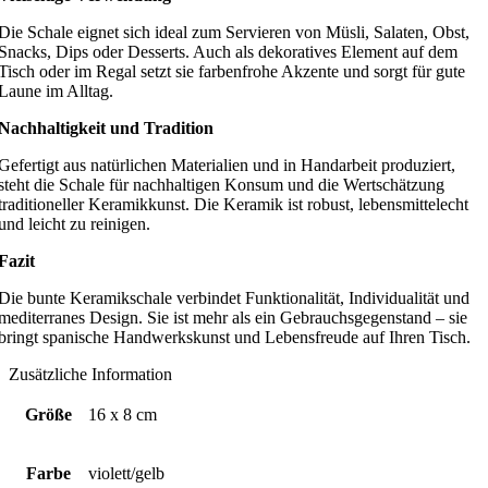
Die Schale eignet sich ideal zum Servieren von Müsli, Salaten, Obst,
Snacks, Dips oder Desserts. Auch als dekoratives Element auf dem
Tisch oder im Regal setzt sie farbenfrohe Akzente und sorgt für gute
Laune im Alltag.
Nachhaltigkeit und Tradition
Gefertigt aus natürlichen Materialien und in Handarbeit produziert,
steht die Schale für nachhaltigen Konsum und die Wertschätzung
traditioneller Keramikkunst. Die Keramik ist robust, lebensmittelecht
und leicht zu reinigen.
Fazit
Die bunte Keramikschale verbindet Funktionalität, Individualität und
mediterranes Design. Sie ist mehr als ein Gebrauchsgegenstand – sie
bringt spanische Handwerkskunst und Lebensfreude auf Ihren Tisch.
Zusätzliche Information
Größe
16 x 8 cm
Farbe
violett/gelb