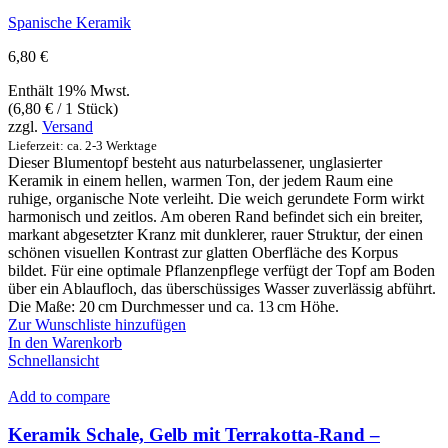
Spanische Keramik
6,80
€
Enthält 19% Mwst.
(
6,80
€
/ 1 Stück)
zzgl.
Versand
Lieferzeit: ca. 2-3 Werktage
Dieser Blumentopf besteht aus naturbelassener, unglasierter
Keramik in einem hellen, warmen Ton, der jedem Raum eine
ruhige, organische Note verleiht. Die weich gerundete Form wirkt
harmonisch und zeitlos. Am oberen Rand befindet sich ein breiter,
markant abgesetzter Kranz mit dunklerer, rauer Struktur, der einen
schönen visuellen Kontrast zur glatten Oberfläche des Korpus
bildet. Für eine optimale Pflanzenpflege verfügt der Topf am Boden
über ein Ablaufloch, das überschüssiges Wasser zuverlässig abführt.
Die Maße: 20 cm Durchmesser und ca. 13 cm Höhe.
Zur Wunschliste hinzufügen
In den Warenkorb
Schnellansicht
Add to compare
Keramik Schale, Gelb mit Terrakotta-Rand –