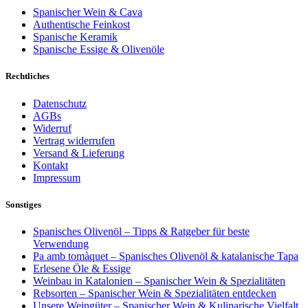
Spanischer Wein & Cava
Authentische Feinkost
Spanische Keramik
Spanische Essige & Olivenöle
Rechtliches
Datenschutz
AGBs
Widerruf
Vertrag widerrufen
Versand & Lieferung
Kontakt
Impressum
Sonstiges
Spanisches Olivenöl – Tipps & Ratgeber für beste
Verwendung
Pa amb tomàquet – Spanisches Olivenöl & katalanische Tapa
Erlesene Öle & Essige
Weinbau in Katalonien – Spanischer Wein & Spezialitäten
Rebsorten – Spanischer Wein & Spezialitäten entdecken
Unsere Weingüter – Spanischer Wein & Kulinarische Vielfalt