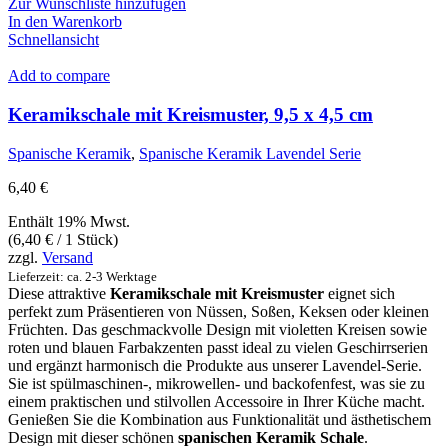
Zur Wunschliste hinzufügen
In den Warenkorb
Schnellansicht
Add to compare
Keramikschale mit Kreismuster, 9,5 x 4,5 cm
Spanische Keramik
,
Spanische Keramik Lavendel Serie
6,40
€
Enthält 19% Mwst.
(
6,40
€
/ 1 Stück)
zzgl.
Versand
Lieferzeit: ca. 2-3 Werktage
Diese attraktive
Keramikschale mit Kreismuster
eignet sich
perfekt zum Präsentieren von Nüssen, Soßen, Keksen oder kleinen
Früchten. Das geschmackvolle Design mit violetten Kreisen sowie
roten und blauen Farbakzenten passt ideal zu vielen Geschirrserien
und ergänzt harmonisch die Produkte aus unserer Lavendel-Serie.
Sie ist spülmaschinen-, mikrowellen- und backofenfest, was sie zu
einem praktischen und stilvollen Accessoire in Ihrer Küche macht.
Genießen Sie die Kombination aus Funktionalität und ästhetischem
Design mit dieser schönen
spanischen Keramik Schale
.