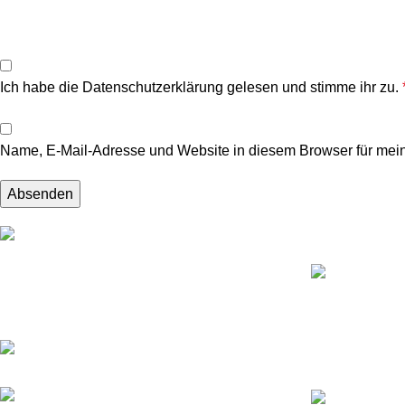
Ich habe die
Datenschutzerklärung
gelesen und stimme ihr zu.
Name, E-Mail-Adresse und Website in diesem Browser für mei
Letzte Infoseit
Weine, Feinkost und Keramik aus
Katalanische K
Katalonien
mehr entdeck
Fichtenweg 38 - 79682
Todtmoos
3. Januar 202
Telefon: (+49) 151-42 32