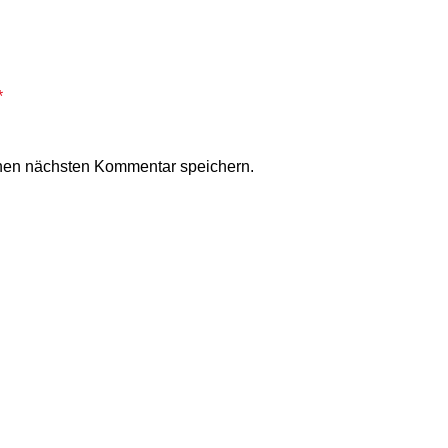
*
nen nächsten Kommentar speichern.
en
Kategorien
Spanischer Wein & Cava
Authentische Feinkost
äsevielfalt: Mató, Tupí &
Spanische Keramik
en
Spanische Essige &
Olivenöle
5
No Comments