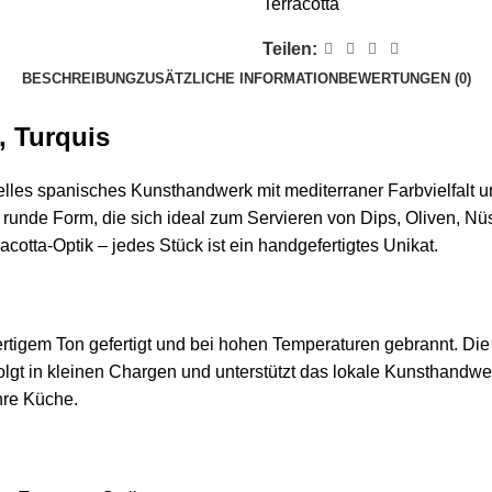
Terracotta
Teilen:
BESCHREIBUNG
ZUSÄTZLICHE INFORMATION
BEWERTUNGEN (0)
, Turquis
les spanisches Kunsthandwerk mit mediterraner Farbvielfalt und
runde Form, die sich ideal zum Servieren von Dips, Oliven, Nü
racotta-Optik – jedes Stück ist ein handgefertigtes Unikat
.
rtigem Ton gefertigt und bei hohen Temperaturen gebrannt. Di
olgt in kleinen Chargen und unterstützt das lokale Kunsthandwe
Ihre Küche
.