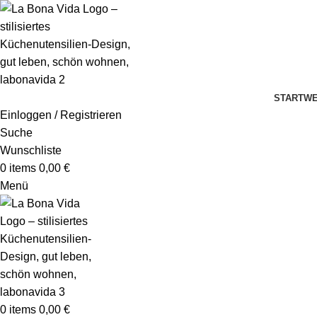
START
WE
Einloggen / Registrieren
Suche
Wunschliste
0
items
0,00
€
Menü
0
items
0,00
€