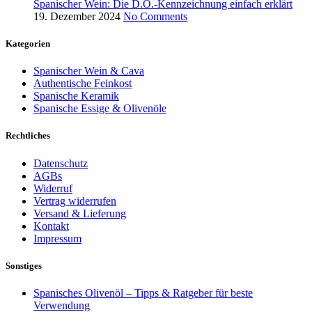
Spanischer Wein: Die D.O.-Kennzeichnung einfach erklärt
19. Dezember 2024
No Comments
Kategorien
Spanischer Wein & Cava
Authentische Feinkost
Spanische Keramik
Spanische Essige & Olivenöle
Rechtliches
Datenschutz
AGBs
Widerruf
Vertrag widerrufen
Versand & Lieferung
Kontakt
Impressum
Sonstiges
Spanisches Olivenöl – Tipps & Ratgeber für beste
Verwendung