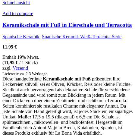
Schnellansicht
Add to compare
Keramikschale mit Fuß in Eierschale und Terracotta
Spanische Keramik
,
Spanische Keramik Weiß-Terracotta Serie
11,95
€
Enthält 19% Mwst.
(
11,95
€
/ 1 Stück)
zzgl.
Versand
Lieferzeit: ca. 2-3 Werktage
Diese handgefertigte
Keramikschale mit Fuß
präsentiert Ihre
Leckereien stilvoll, sei es Oliven, Kräcker, Reis oder kleine Früchte.
Sie dient auch hervorragend als dekorative Schale für verschiedene
Gegenstände und wird somit zum Blickfang in jedem Raum. Mit
einer Dicke von über einem Zentimeter und sichtbaren Terracotta-
Seiten kombiniert sie rustikalen Charme mit eleganter Anmut. Da
jede Schale von Hand gefertigt wird, ist jedes Stück ein einzigartiges
Unikat.
Maße:
17,5 x 19,5 (diagonal) x 6,5 cm Die Schale ist
spülmaschinen-, mikrowellen- und backofenfest. Hergestellt im
Familienbetrieb Antoni Majó in Breda, Katalonien, Spanien, ist
dieses Produkt exklusiv für La Bona Vida erhältlich.