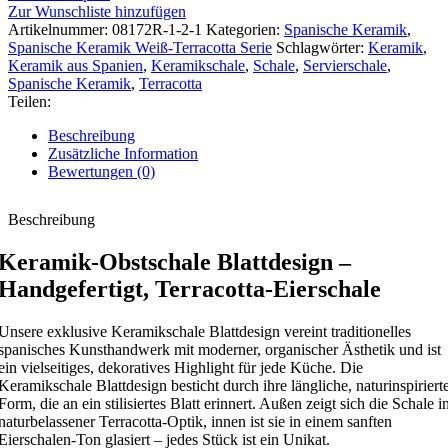
Zur Wunschliste hinzufügen
Artikelnummer:
08172R-1-2-1
Kategorien:
Spanische Keramik
,
Spanische Keramik Weiß-Terracotta Serie
Schlagwörter:
Keramik
,
Keramik aus Spanien
,
Keramikschale
,
Schale
,
Servierschale
,
Spanische Keramik
,
Terracotta
Teilen:
Beschreibung
Zusätzliche Information
Bewertungen (0)
Beschreibung
Keramik-Obstschale Blattdesign –
Handgefertigt, Terracotta-Eierschale
Unsere exklusive Keramikschale Blattdesign vereint traditionelles
spanisches Kunsthandwerk mit moderner, organischer Ästhetik und ist
ein vielseitiges, dekoratives Highlight für jede Küche. Die
Keramikschale Blattdesign besticht durch ihre längliche, naturinspiriert
Form, die an ein stilisiertes Blatt erinnert. Außen zeigt sich die Schale i
naturbelassener Terracotta-Optik, innen ist sie in einem sanften
Eierschalen-Ton glasiert – jedes Stück ist ein Unikat.