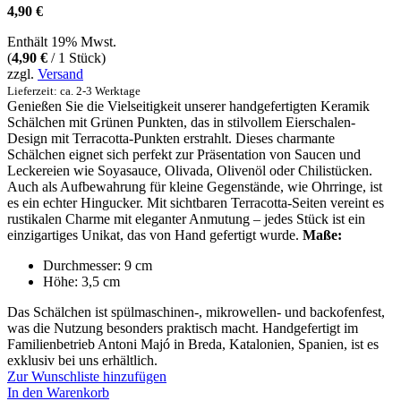
4,90
€
Enthält 19% Mwst.
(
4,90
€
/ 1 Stück)
zzgl.
Versand
Lieferzeit: ca. 2-3 Werktage
Genießen Sie die Vielseitigkeit unserer handgefertigten Keramik
Schälchen mit Grünen Punkten, das in stilvollem Eierschalen-
Design mit Terracotta-Punkten erstrahlt. Dieses charmante
Schälchen eignet sich perfekt zur Präsentation von Saucen und
Leckereien wie Soyasauce, Olivada, Olivenöl oder Chilistücken.
Auch als Aufbewahrung für kleine Gegenstände, wie Ohrringe, ist
es ein echter Hingucker. Mit sichtbaren Terracotta-Seiten vereint es
rustikalen Charme mit eleganter Anmutung – jedes Stück ist ein
einzigartiges Unikat, das von Hand gefertigt wurde.
Maße:
Durchmesser: 9 cm
Höhe: 3,5 cm
Das Schälchen ist spülmaschinen-, mikrowellen- und backofenfest,
was die Nutzung besonders praktisch macht. Handgefertigt im
Familienbetrieb Antoni Majó in Breda, Katalonien, Spanien, ist es
exklusiv bei uns erhältlich.
Zur Wunschliste hinzufügen
In den Warenkorb