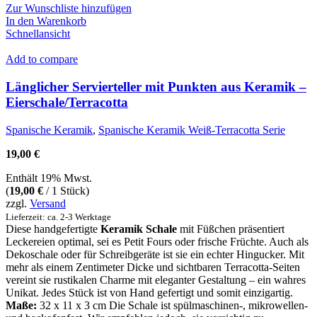
Zur Wunschliste hinzufügen
In den Warenkorb
Schnellansicht
Add to compare
Länglicher Servierteller mit Punkten aus Keramik –
Eierschale/Terracotta
Spanische Keramik
,
Spanische Keramik Weiß-Terracotta Serie
19,00
€
Enthält 19% Mwst.
(
19,00
€
/ 1 Stück)
zzgl.
Versand
Lieferzeit: ca. 2-3 Werktage
Diese handgefertigte
Keramik Schale
mit Füßchen präsentiert
Leckereien optimal, sei es Petit Fours oder frische Früchte. Auch als
Dekoschale oder für Schreibgeräte ist sie ein echter Hingucker. Mit
mehr als einem Zentimeter Dicke und sichtbaren Terracotta-Seiten
vereint sie rustikalen Charme mit eleganter Gestaltung – ein wahres
Unikat. Jedes Stück ist von Hand gefertigt und somit einzigartig.
Maße:
32 x 11 x 3 cm Die Schale ist spülmaschinen-, mikrowellen-