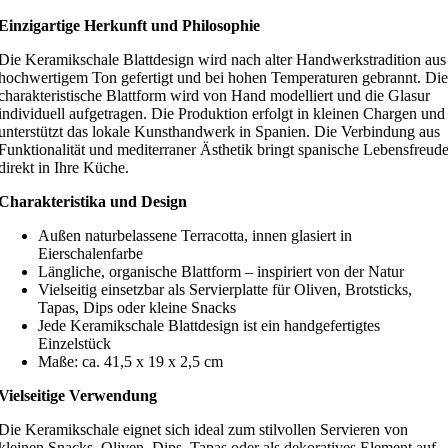
Einzigartige Herkunft und Philosophie
Die Keramikschale Blattdesign wird nach alter Handwerkstradition aus
hochwertigem Ton gefertigt und bei hohen Temperaturen gebrannt. Die
charakteristische Blattform wird von Hand modelliert und die Glasur
individuell aufgetragen. Die Produktion erfolgt in kleinen Chargen und
unterstützt das lokale Kunsthandwerk in Spanien. Die Verbindung aus
Funktionalität und mediterraner Ästhetik bringt spanische Lebensfreud
direkt in Ihre Küche.
Charakteristika und Design
Außen naturbelassene Terracotta, innen glasiert in
Eierschalenfarbe
Längliche, organische Blattform – inspiriert von der Natur
Vielseitig einsetzbar als Servierplatte für Oliven, Brotsticks,
Tapas, Dips oder kleine Snacks
Jede Keramikschale Blattdesign ist ein handgefertigtes
Einzelstück
Maße: ca. 41,5 x 19 x 2,5 cm
Vielseitige Verwendung
Die Keramikschale eignet sich ideal zum stilvollen Servieren von
kleinen Snacks, Oliven, Dips, Tapas oder als dekoratives Element auf