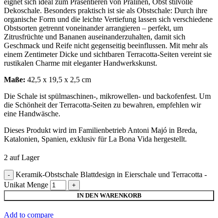
eignet sich ideal zum Präsentieren von Pralinen, Obst stilvolle
Dekoschale. Besonders praktisch ist sie als Obstschale: Durch ihre
organische Form und die leichte Vertiefung lassen sich verschiedene
Obstsorten getrennt voneinander arrangieren – perfekt, um
Zitrusfrüchte und Bananen auseinanderzuhalten, damit sich
Geschmack und Reife nicht gegenseitig beeinflussen. Mit mehr als
einem Zentimeter Dicke und sichtbaren Terracotta-Seiten vereint sie
rustikalen Charme mit eleganter Handwerkskunst.
Maße:
42,5 x 19,5 x 2,5 cm
Die Schale ist spülmaschinen-, mikrowellen- und backofenfest. Um
die Schönheit der Terracotta-Seiten zu bewahren, empfehlen wir
eine Handwäsche.
Dieses Produkt wird im Familienbetrieb Antoni Majó in Breda,
Katalonien, Spanien, exklusiv für La Bona Vida hergestellt.
2 auf Lager
Keramik-Obstschale Blattdesign in Eierschale und Terracotta -
Unikat Menge
IN DEN WARENKORB
Add to compare