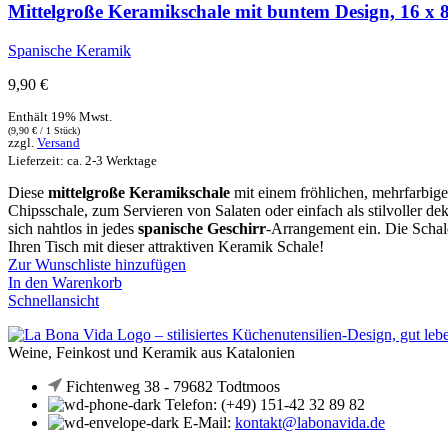
Mittelgroße Keramikschale mit buntem Design, 16 x 
Spanische Keramik
9,90
€
Enthält 19% Mwst.
(
9,90
€
/ 1 Stück)
zzgl.
Versand
Lieferzeit: ca. 2-3 Werktage
Diese
mittelgroße Keramikschale
mit einem fröhlichen, mehrfarbigen
Chipsschale, zum Servieren von Salaten oder einfach als stilvoller d
sich nahtlos in jedes
spanische Geschirr
-Arrangement ein. Die Schal
Ihren Tisch mit dieser attraktiven Keramik Schale!
Zur Wunschliste hinzufügen
In den Warenkorb
Schnellansicht
Weine, Feinkost und Keramik aus Katalonien
Fichtenweg 38 - 79682 Todtmoos
Telefon: (+49) 151-42 32 89 82
E-Mail:
kontakt@labonavida.de