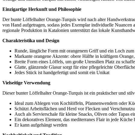
Einzigartige Herkunft und Philosophie
Der bunte Löffelhalter Orange-Turquis wird nach alter Handwerkstrad
von Hand aufgetragen, sodass jedes Exemplar individuelle Nuancen auf
regionale Produktion in Katalonien unterstützt das lokale Kunsthandw
Charakteristika und Design
Runde, längliche Form mit orangenem Griff und ein Loch zum
Markante orangene Akzente: obere Hälfte in kräftigem Orange
Breite Form eines Löffels, um große Utensilien Platz zu schaff
Glatte, glänzende Glasur sorgt für eine pflegeleichte Oberfläch
Jedes Stück ist handgefertigt und somit ein Unikat
Vielseitige Verwendung
Dieser bunter Löffelhalter Orange-Turquis ist ein praktischer und stil
Ideal zum Ablegen von Kochlöffeln, Pfannenwendern oder Kü
Schützt Arbeitsflächen und Herd vor Flecken und Verschmutz
Auch als Servierschale für kleine Snacks, Oliven oder Tapas ei
Ein dekoratives Element, das mediterranes Flair in jede Küche 
Er kann aufgehängt werden