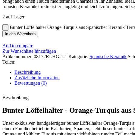
bringt auch einen Hauch mediterranen Charmes in Ihr Zuhause. Ideal, u
robusten Keramikstruktur ist er langlebig und leicht zu reinigen. Setz
2 auf Lager
Bunter Löffelhalter Orange-Turquis aus Spanischer Keramik Ter
In den Warenkorb
Add to compare
Zur Wunschliste hinzufügen
Artikelnummer:
08172RLHG-1-1
Kategorie:
Spanische Keramik
Sch
Teilen:
Beschreibung
Zusätzliche Information
Bewertungen (0)
Beschreibung
Bunter Löffelhalter - Orange-Turquis aus
Unser exklusiver, handgefertigter bunter Löffelhalter Orange-Turqis 
einem Familienbetrieb in Katalonien, Spanien, steht dieser bunter Lö
Orange und kühlem Turquis mit einem vielfarbigen runden Teil macht