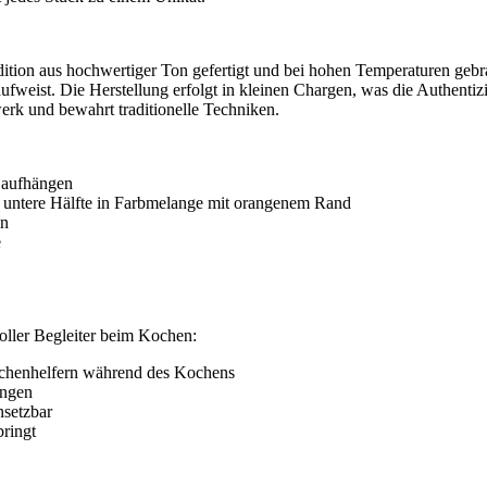
ition aus hochwertiger Ton gefertigt und bei hohen Temperaturen gebr
weist. Die Herstellung erfolgt in kleinen Chargen, was die Authentizit
erk und bewahrt traditionelle Techniken.
 aufhängen
, untere Hälfte in Farbmelange mit orangenem Rand
en
e
voller Begleiter beim Kochen:
chenhelfern während des Kochens
ungen
nsetzbar
bringt