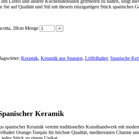
m Löffel und andere Küchenutensilien griffbereit zu halten, sorgt dies
en Sie auf Qualität und Stil mit diesem einzigartigen Stück spanisches G
racotta, 28cm Menge
lagwörter:
Keramik
,
Keramik aus Spanien
,
Löffelhalter
,
Spanische Ke
 Spanischer Keramik
aus spanischer Keramik vereint traditionelles Kunsthandwerk mit modern
ffelhalter Orange-Turquis für höchste Qualität, mediterranen Charme u
 jedes Stück zu einem Unikat.