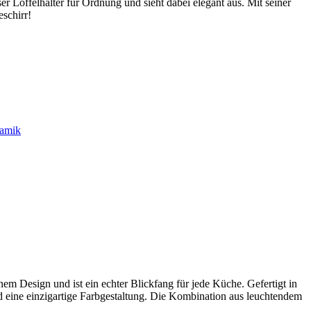
er Löffelhalter für Ordnung und sieht dabei elegant aus. Mit seiner
eschirr!
ramik
em Design und ist ein echter Blickfang für jede Küche. Gefertigt in
nd eine einzigartige Farbgestaltung. Die Kombination aus leuchtendem