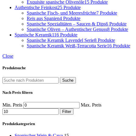
Exquisite spanische Olivenöle
15 Produkte
Authentische Feinkost
25 Produkte
Spanische Fisch- und Meeresfrüchte
7 Produkte
Reis aus Spanien
4 Produkte
Spanische Spezialitäten – Saucen & Dips
6 Produkte
Spanische Oliven – Authentischer Genuss
8 Produkte
Spanische Keramik
116 Produkte
Spanische Keramik Lavendel Serie
8 Produkte
Spanische Keramik Weiß-Terracotta Serie
16 Produkte
Close
Produktsuche
Suche
Nach Preis filtern
Min. Preis
Max. Preis
Filter
Produktkategorien
Spanischer Wein & Cava
15