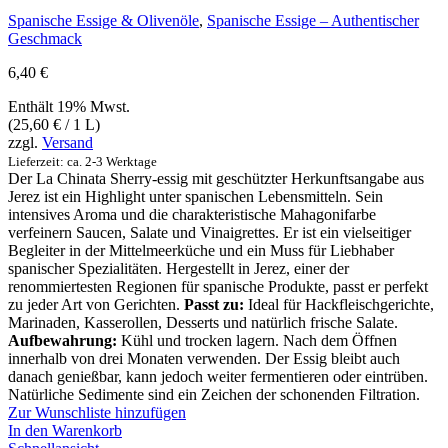
Spanische Essige & Olivenöle
,
Spanische Essige – Authentischer
Geschmack
6,40
€
Enthält 19% Mwst.
(
25,60
€
/ 1 L)
zzgl.
Versand
Lieferzeit: ca. 2-3 Werktage
Der La Chinata Sherry-essig mit geschützter Herkunftsangabe aus
Jerez ist ein Highlight unter spanischen Lebensmitteln. Sein
intensives Aroma und die charakteristische Mahagonifarbe
verfeinern Saucen, Salate und Vinaigrettes. Er ist ein vielseitiger
Begleiter in der Mittelmeerküche und ein Muss für Liebhaber
spanischer Spezialitäten. Hergestellt in Jerez, einer der
renommiertesten Regionen für spanische Produkte, passt er perfekt
zu jeder Art von Gerichten.
Passt zu:
Ideal für Hackfleischgerichte,
Marinaden, Kasserollen, Desserts und natürlich frische Salate.
Aufbewahrung:
Kühl und trocken lagern. Nach dem Öffnen
innerhalb von drei Monaten verwenden. Der Essig bleibt auch
danach genießbar, kann jedoch weiter fermentieren oder eintrüben.
Natürliche Sedimente sind ein Zeichen der schonenden Filtration.
Zur Wunschliste hinzufügen
In den Warenkorb