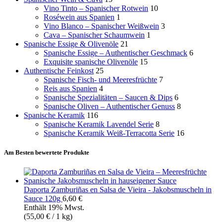
Vino Tinto – Spanischer Rotwein
10
Roséwein aus Spanien
1
Vino Blanco – Spanischer Weißwein
3
Cava – Spanischer Schaumwein
1
Spanische Essige & Olivenöle
21
Spanische Essige – Authentischer Geschmack
6
Exquisite spanische Olivenöle
15
Authentische Feinkost
25
Spanische Fisch- und Meeresfrüchte
7
Reis aus Spanien
4
Spanische Spezialitäten – Saucen & Dips
6
Spanische Oliven – Authentischer Genuss
8
Spanische Keramik
116
Spanische Keramik Lavendel Serie
8
Spanische Keramik Weiß-Terracotta Serie
16
Am Besten bewertete Produkte
Daporta Zamburiñas en Salsa de Vieira - Jakobsmuscheln in
Sauce 120g
6,60
€
Enthält 19% Mwst.
(
55,00
€
/ 1 kg)